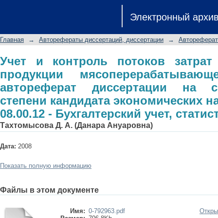
Учет и контроль потоков за
Электронный архи
мясоперерабатывающего предпр
соискание ученой степени кандида
Главная
→
Авторефераты диссертаций, диссертации
→
Автореферат
08.00.12 - Бухгалтерский учет, статис
Учет и контроль потоков затрат
продукции мясоперерабатывающе
автореферат диссертации на с
степени кандидата экономических н
08.00.12 - Бухгалтерский учет, статис
Тахтомысова Д. А. (Данара Ануаровна)
Дата:
2008
Показать полную информацию
Файлы в этом документе
Имя:
0-792963.pdf
Откры