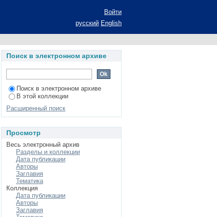
курсе современного
Войти
й степени кандидата
русский
English
я философия
Поиск в электронном архиве
Поиск в электронном архиве
В этой коллекции
Расширенный поиск
Просмотр
Весь электронный архив
Разделы и коллекции
Дата публикации
Авторы
Заглавия
Тематика
Коллекция
Дата публикации
Авторы
Заглавия