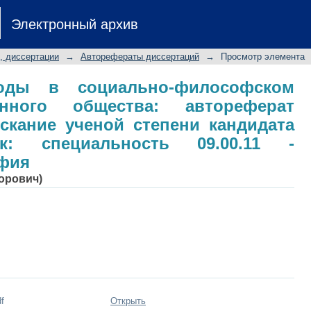
ды в социально-философском дис
Электронный архив
рат диссертации на соискание учено
специальность 09.00.11 - социальна
, диссертации
→
Авторефераты диссертаций
→
Просмотр элемента
боды в социально-философском
енного общества: автореферат
скание ученой степени кандидата
к: специальность 09.00.11 -
фия
орович)
f
Открыть