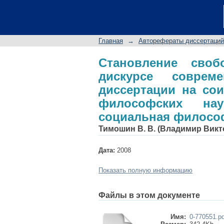
Становление свобо
общества: авторефе
философских наук: 
Главная
→
Авторефераты диссертаций
Становление сво
дискурсе соврем
диссертации на сои
философских нау
социальная филосо
Тимошин В. В. (Владимир Викт
Дата:
2008
Показать полную информацию
Файлы в этом документе
Имя:
0-770551.pd