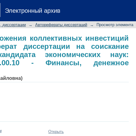
ожения коллективных инвестиций в 
Электронный архив
скание ученой степени кандидата 
.10 - Финансы, денежное обращение 
, диссертации
→
Авторефераты диссертаций
→
Просмотр элемента
ложения коллективных инвестиций
ерат диссертации на соискание
андидата экономических наук:
8.00.10 - Финансы, денежное
хайловна)
f
Открыть