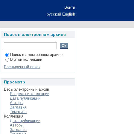
России: автореферат
Войти
экономических наук:
русский
English
и кредит
Поиск в электронном архиве
Поиск в электронном архиве
В этой коллекции
Расширенный поиск
Просмотр
Весь электронный архив
Разделы и коллекции
Дата публикации
Авторы
Заглавия
Тематика
Коллекция
Дата публикации
Авторы
Заглавия