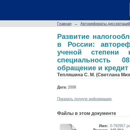
Развитие налогообл
диссертации на сои
специальность 08.00
Главная
→
Авторефераты диссертаций
Развитие налогооб
в России: автореф
ученой степени к
специальность 0
обращение и кредит
Тепляшина С. М. (Светлана Ми
Дата:
2008
Показать полную информацию
Файлы в этом документе
Имя:
0-792957.pd