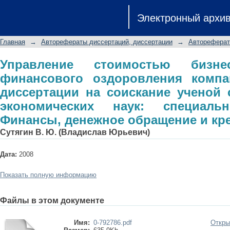
Управление стоимостью бизнеса 
Электронный архи
компании: автореферат диссертации
экономических наук: специальность
Главная
→
Авторефераты диссертаций, диссертации
→
Автореферат
и кредит
Управление стоимостью бизн
финансового оздоровления компа
диссертации на соискание ученой 
экономических наук: специальн
Финансы, денежное обращение и кр
Сутягин В. Ю. (Владислав Юрьевич)
Дата:
2008
Показать полную информацию
Файлы в этом документе
Имя:
0-792786.pdf
Откры