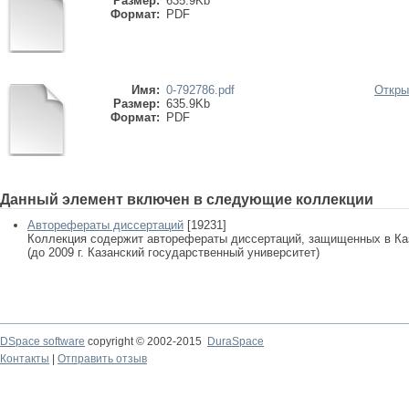
Размер:
635.9Kb
Формат:
PDF
Имя:
0-792786.pdf
Откры
Размер:
635.9Kb
Формат:
PDF
Данный элемент включен в следующие коллекции
Авторефераты диссертаций
[19231]
Коллекция содержит авторефераты диссертаций, защищенных в К
(до 2009 г. Казанский государственный университет)
DSpace software
copyright © 2002-2015
DuraSpace
Контакты
|
Отправить отзыв