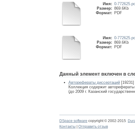
Имя:
0-772625.pd
Размер:
869.6Kb
Формат:
PDF
Имя:
0-772625.pd
Размер:
869.6Kb
Формат:
PDF
Данный элемент включен в сл
Авторефераты диссертаций
[19231]
Коллекция содержит авторефераты
(до 2009 г. Казанский государствен
DSpace software
copyright © 2002-2015
Dur
Контакты
|
Отправить отзыв