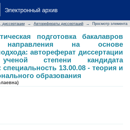
атическая подготовка бакалавров
Электронный архив
основе оптимизационного подх
скание ученой степени кандидата п
, диссертации
→
Авторефераты диссертаций
→
Просмотр элемента
.08 - теория и методика профессион
тическая подготовка бакалавров
го направления на основе
одхода: автореферат диссертации
ученой степени кандидата
 специальность 13.00.08 - теория и
онального образования
олаевна)