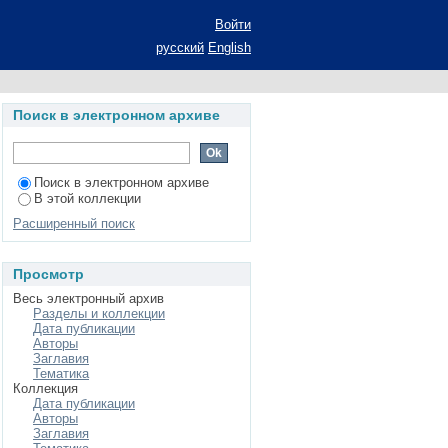
 технологического
Войти
ода: автореферат
русский
English
едагогических наук:
ального образования
Поиск в электронном архиве
Поиск в электронном архиве
В этой коллекции
Расширенный поиск
Просмотр
Весь электронный архив
Разделы и коллекции
Дата публикации
Авторы
Заглавия
Тематика
Коллекция
Дата публикации
Авторы
Заглавия