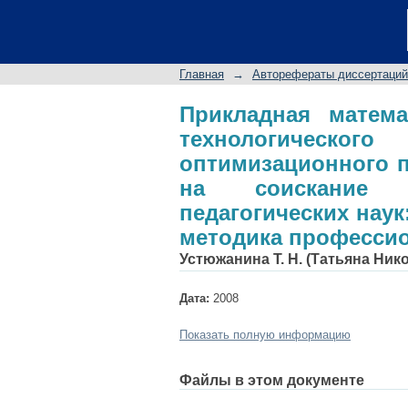
Прикладная матем
направления на 
диссертации на сои
Главная
→
Авторефераты диссертаций
специальность 13.00
Прикладная матема
технологическо
оптимизационного п
на соискание 
педагогических наук:
методика професси
Устюжанина Т. Н. (Татьяна Ник
Дата:
2008
Показать полную информацию
Файлы в этом документе