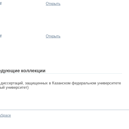
f
Открыть
f
Открыть
едующие коллекции
 диссертаций, защищенных в Казанском федеральном университете
ный университет)
aSpace