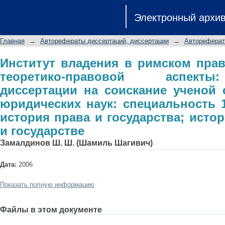
Институт владения в римском прав
Электронный архи
аспекты: автореферат диссертации 
юридических наук: специальность
Главная
→
Авторефераты диссертаций, диссертации
→
Автореферат
государства; история учений о праве
Институт владения в римском прав
теоретико-правовой аспект
диссертации на соискание ученой 
юридических наук: специальность 1
история права и государства; исто
и государстве
Замалдинов Ш. Ш. (Шамиль Шагивич)
Дата:
2006
Показать полную информацию
Файлы в этом документе