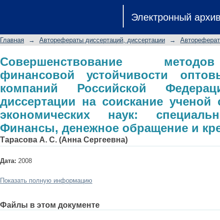
Совершенствование методов об
Электронный архи
оптовых генерирующих компаний
диссертации на соискание ученой 
Главная
→
Авторефераты диссертаций, диссертации
→
Автореферат
специальность 08.00.10 - Финансы, 
Совершенствование методо
финансовой устойчивости оптов
компаний Российской Федерац
диссертации на соискание ученой 
экономических наук: специальн
Финансы, денежное обращение и кр
Тарасова А. С. (Анна Сергеевна)
Дата:
2008
Показать полную информацию
Файлы в этом документе