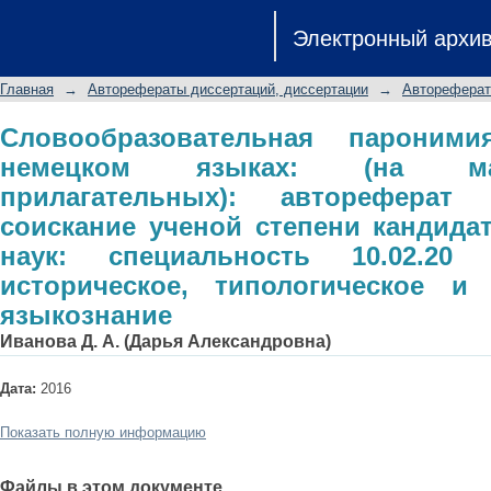
Словообразовательная пароними
Электронный архи
материале имен прилагательных): 
ученой степени кандидата филологи
Главная
→
Авторефераты диссертаций, диссертации
→
Автореферат
сравнительно-историческое, т
языкознание
Словообразовательная парони
немецком языках: (на ма
прилагательных): автореферат
соискание ученой степени кандида
наук: специальность 10.02.20 
историческое, типологическое и 
языкознание
Иванова Д. А. (Дарья Александровна)
Дата:
2016
Показать полную информацию
Файлы в этом документе