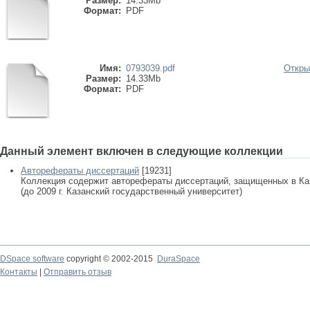
Размер:
14.33Mb
Формат:
PDF
Имя:
0793039.pdf
Откры
Размер:
14.33Mb
Формат:
PDF
Данный элемент включен в следующие коллекции
Авторефераты диссертаций
[19231]
Коллекция содержит авторефераты диссертаций, защищенных в К
(до 2009 г. Казанский государственный университет)
DSpace software
copyright © 2002-2015
DuraSpace
Контакты
|
Отправить отзыв