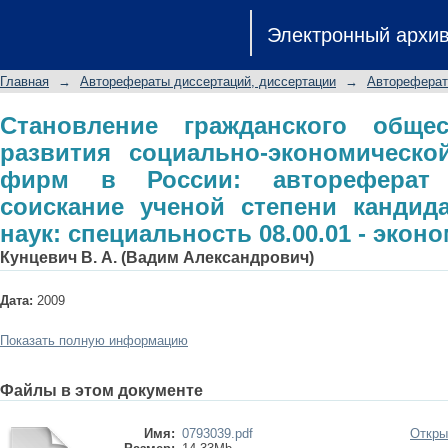
Становление гражданского общес
Электронный архи
экономической ответственности фи
на соискание ученой степени канди
Главная
→
Авторефераты диссертаций, диссертации
→
Автореферат
08.00.01 - экономическая теория
Становление гражданского обще
развития социально-экономическо
фирм в России: автореферат 
соискание ученой степени кандид
наук: специальность 08.00.01 - экон
Кунцевич В. А. (Вадим Александрович)
Дата:
2009
Показать полную информацию
Файлы в этом документе
Имя:
0793039.pdf
Откры