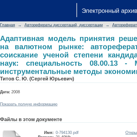
Адаптивная модель принятия реше
Электронный архи
автореферат диссертации на с
экономических наук: специаль
Главная
→
Авторефераты диссертаций, диссертации
→
Автореферат
инструментальные методы экономи
Адаптивная модель принятия реше
на валютном рынке: авторефера
соискание ученой степени кандид
наук: специальность 08.00.13 - 
инструментальные методы экономи
Титов С. Ю. (Сергей Юрьевич)
Дата:
2008
Показать полную информацию
Файлы в этом документе
Имя:
0-794130.pdf
Откры