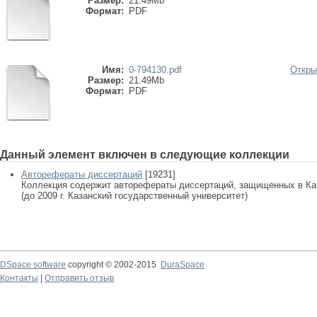
Размер:
21.49Mb
Формат:
PDF
Имя:
0-794130.pdf
Откры
Размер:
21.49Mb
Формат:
PDF
Данный элемент включен в следующие коллекции
Авторефераты диссертаций
[19231]
Коллекция содержит авторефераты диссертаций, защищенных в К
(до 2009 г. Казанский государственный университет)
DSpace software
copyright © 2002-2015
DuraSpace
Контакты
|
Отправить отзыв