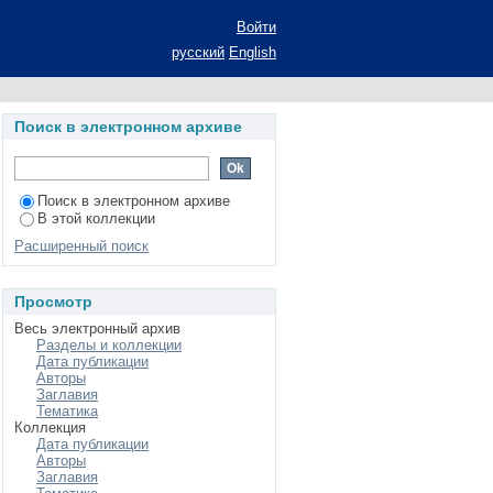
 Амурской области:
Войти
степени кандидата
русский
English
омика и управление
ия и управление
Поиск в электронном архиве
е хозяйство)
Поиск в электронном архиве
В этой коллекции
Расширенный поиск
Просмотр
Весь электронный архив
Разделы и коллекции
Дата публикации
Авторы
Заглавия
Тематика
Коллекция
Дата публикации
Авторы
Заглавия