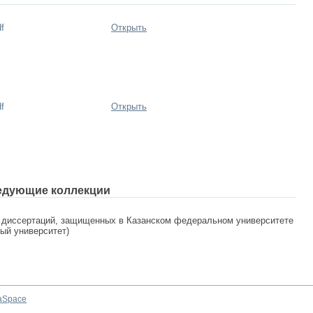
f
Открыть
f
Открыть
едующие коллекции
 диссертаций, защищенных в Казанском федеральном университете
ный университет)
aSpace