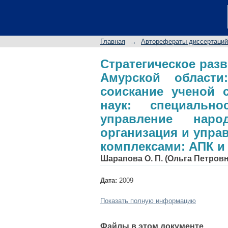
Стратегическое ра
автореферат дисс
экономических нау
Главная
→
Авторефераты диссертаций
народным хозяй
предприятиями, отр
Стратегическое раз
Амурской области
соискание ученой 
наук: специальн
управление наро
организация и упра
комплексами: АПК и 
Шарапова О. П. (Ольга Петровн
Дата:
2009
Показать полную информацию
Файлы в этом документе