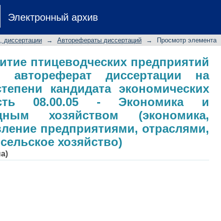
звитие птицеводческих предприятий
Электронный архив
ертации на соискание ученой 
к: специальность 08.00.05 - Экон
, диссертации
→
Авторефераты диссертаций
→
Просмотр элемента
ством (экономика, организац
аслями, комплексами: АПК и сельско
витие птицеводческих предприятий
: автореферат диссертации на
степени кандидата экономических
ость 08.00.05 - Экономика и
дным хозяйством (экономика,
вление предприятиями, отраслями,
сельское хозяйство)
а)