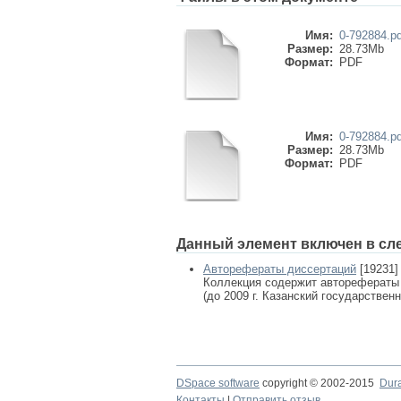
Имя:
0-792884.pd
Размер:
28.73Mb
Формат:
PDF
Имя:
0-792884.pd
Размер:
28.73Mb
Формат:
PDF
Данный элемент включен в сл
Авторефераты диссертаций
[19231]
Коллекция содержит авторефераты
(до 2009 г. Казанский государствен
DSpace software
copyright © 2002-2015
Dur
Контакты
|
Отправить отзыв