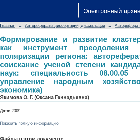
Формирование и развитие клас
Электронный архи
преодоления пространственной
диссертации на соискание ученой 
Главная
→
Авторефераты диссертаций, диссертации
→
Автореферат
специальность 08.00.05 - Эконом
(региональная экономика)
Формирование и развитие класте
как инструмент преодоления п
поляризации региона: авторефера
соискание ученой степени кандид
наук: специальность 08.00.0
управление народным хозяйство
экономика)
Якимова О. Г. (Оксана Геннадьевна)
Дата:
2009
Показать полную информацию
Файлы в этом документе