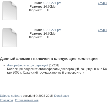
Имя:
0-792221.pdf
Откры
Размер:
24.70Mb
Формат:
PDF
Имя:
0-792221.pdf
Откры
Размер:
24.70Mb
Формат:
PDF
Данный элемент включен в следующие коллекции
Авторефераты диссертаций
[19231]
Коллекция содержит авторефераты диссертаций, защищенных в К
(до 2009 г. Казанский государственный университет)
DSpace software
copyright © 2002-2015
DuraSpace
Контакты
|
Отправить отзыв