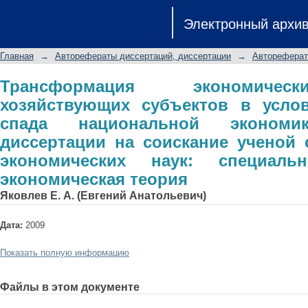
Трансформация экономических и
Электронный архи
условиях циклического спада н
диссертации на соискание ученой 
Главная
→
Авторефераты диссертаций, диссертации
→
Автореферат
специальность 08.00.01 - экономиче
Трансформация экономичес
хозяйствующих субъектов в услов
спада национальной экономик
диссертации на соискание ученой 
экономических наук: специальн
экономическая теория
Яковлев Е. А. (Евгений Анатольевич)
Дата:
2009
Показать полную информацию
Файлы в этом документе