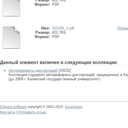
Размер:
422.7Kb
Формат:
PDF
Имя:
310106_2.pdf
Откры
Размер:
422.7Kb
Формат:
PDF
Данный элемент включен в следующие коллекции
Авторефераты диссертаций
[19231]
Коллекция содержит авторефераты диссертаций, защищенных в К
(до 2009 г. Казанский государственный университет)
DSpace software
copyright © 2002-2015
DuraSpace
Контакты
|
Отправить отзыв