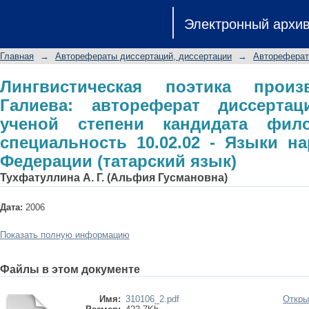
Лингвистическая поэтика произв
Электронный архи
диссертации на соискание ученой с
специальность 10.02.02 - Языки на
Главная
→
Авторефераты диссертаций, диссертации
→
Автореферат
язык)
Лингвистическая поэтика произ
Галиева: автореферат диссерта
ученой степени кандидата фило
специальность 10.02.02 - Языки н
Федерации (татарский язык)
Тухфатуллина А. Г. (Альфия Гусмановна)
Дата:
2006
Показать полную информацию
Файлы в этом документе
Имя:
310106_2.pdf
Откры