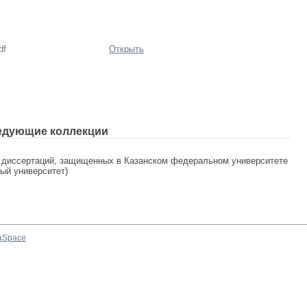
df
Открыть
едующие коллекции
 диссертаций, защищенных в Казанском федеральном университете
ный университет)
aSpace