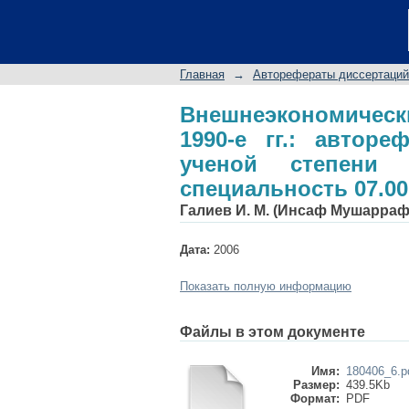
Внешнеэкономические
диссертации на со
специальность 07.00
Главная
→
Авторефераты диссертаций
Внешнеэкономическ
1990-е гг.: автор
ученой степени 
специальность 07.00
Галиев И. М. (Инсаф Мушарра
Дата:
2006
Показать полную информацию
Файлы в этом документе
Имя:
180406_6.p
Размер:
439.5Kb
Формат:
PDF