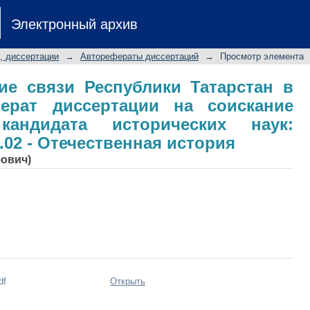
 связи Республики Татарстан в 199
Электронный архив
искание ученой степени кандидата 
.02 - Отечественная история
, диссертации
→
Авторефераты диссертаций
→
Просмотр элемента
ие связи Республики Татарстан в
еферат диссертации на соискание
кандидата исторических наук:
.02 - Отечественная история
фович)
df
Открыть