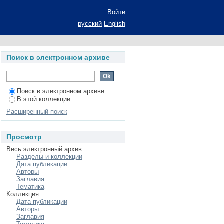
0-е гг.: автореферат
Войти
исторических наук:
русский
English
Поиск в электронном архиве
Поиск в электронном архиве
В этой коллекции
Расширенный поиск
Просмотр
Весь электронный архив
Разделы и коллекции
Дата публикации
Авторы
Заглавия
Тематика
Коллекция
Дата публикации
Авторы
Заглавия