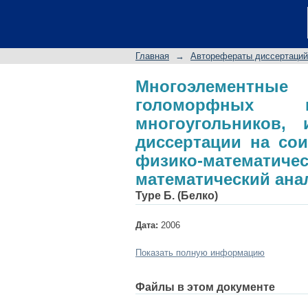
Многоэлементные 
круговых многоугол
соискание ученой
Главная
→
Авторефераты диссертаций
специальность 01.01
Многоэлементны
голоморфных 
многоугольников,
диссертации на сои
физико-математическ
математический ана
Туре Б. (Белко)
Дата:
2006
Показать полную информацию
Файлы в этом документе