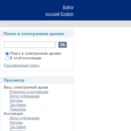
фных во внешности
Войти
ерат диссертации на
русский
English
ематических наук:
Поиск в электронном архиве
Поиск в электронном архиве
В этой коллекции
Расширенный поиск
Просмотр
Весь электронный архив
Разделы и коллекции
Дата публикации
Авторы
Заглавия
Тематика
Коллекция
Дата публикации
Авторы
Заглавия