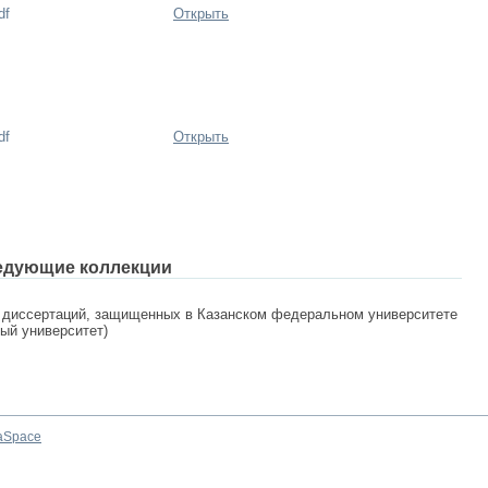
df
Открыть
df
Открыть
едующие коллекции
 диссертаций, защищенных в Казанском федеральном университете
ный университет)
aSpace