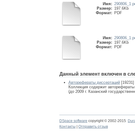
Имя:
290806_1.p
Размер:
197.6Kb
Формат:
PDF
Имя:
290806_1.p
Размер:
197.6Kb
Формат:
PDF
Данный элемент включен в сл
Авторефераты диссертаций
[19231]
Коллекция содержит авторефераты
(до 2009 г. Казанский государствен
DSpace software
copyright © 2002-2015
Dur
Контакты
|
Отправить отзыв