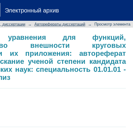
уравнения для функций, голомор
Электронный архив
ьников, и их приложения: автореф
 степени кандидата физико-мат
, диссертации
→
Авторефераты диссертаций
→
Просмотр элемента
.01 - математический анализ
е уравнения для функций,
во внешности круговых
 и их приложения: автореферат
скание ученой степени кандидата
их наук: специальность 01.01.01 -
лиз