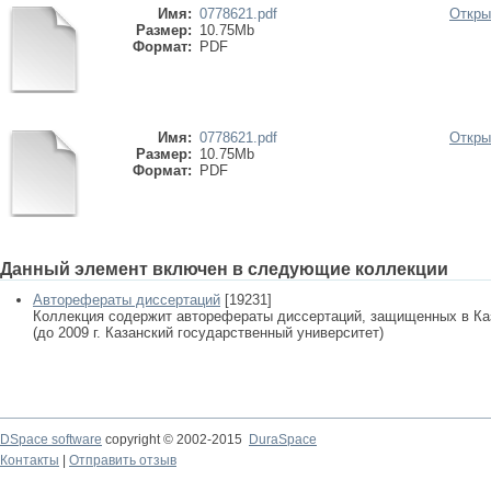
Имя:
0778621.pdf
Откры
Размер:
10.75Mb
Формат:
PDF
Имя:
0778621.pdf
Откры
Размер:
10.75Mb
Формат:
PDF
Данный элемент включен в следующие коллекции
Авторефераты диссертаций
[19231]
Коллекция содержит авторефераты диссертаций, защищенных в К
(до 2009 г. Казанский государственный университет)
DSpace software
copyright © 2002-2015
DuraSpace
Контакты
|
Отправить отзыв