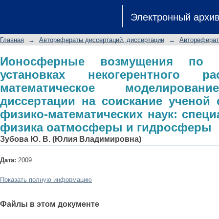
Ионосферные возмущения по наблю
Электронный архи
рассеяния и их математическое мод
соискание ученой степени канд
Главная
→
Авторефераты диссертаций, диссертации
→
Автореферат
специальность 25.00.29 - физика о
Ионосферные возмущения по 
установках некогерентного 
математическое моделировани
диссертации на соискание ученой 
физико-математических наук: специа
физика оатмосферы и гидросферы
Зубова Ю. В. (Юлия Владимировна)
Дата:
2009
Показать полную информацию
Файлы в этом документе