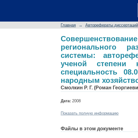
Совершенствовани
развития на осно
соискание ученой 
Главная
→
Авторефераты диссертаций
08.00.05 - Эконом
экономика)
Совершенствование
регионального р
системы: автореф
ученой степени к
специальность 08.
народным хозяйство
Смолкин Р. Г. (Роман Георгиеви
Дата:
2008
Показать полную информацию
Файлы в этом документе