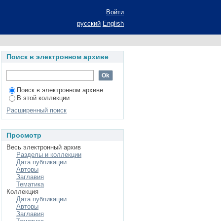
ния регионального
Войти
ат диссертации на
русский
English
аук: специальность
твом (региональная
Поиск в электронном архиве
Поиск в электронном архиве
В этой коллекции
Расширенный поиск
Просмотр
Весь электронный архив
Разделы и коллекции
Дата публикации
Авторы
Заглавия
Тематика
Коллекция
Дата публикации
Авторы
Заглавия