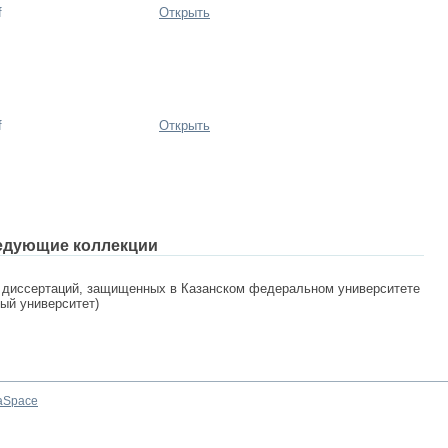
f
Открыть
f
Открыть
едующие коллекции
 диссертаций, защищенных в Казанском федеральном университете
ный университет)
aSpace