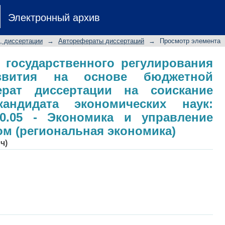
е государственного регулирова
Электронный архив
ве бюджетной системы: авторефер
степени кандидата экономических н
, диссертации
→
Авторефераты диссертаций
→
Просмотр элемента
ика и управление народным хозяйс
 государственного регулирования
азвития на основе бюджетной
ерат диссертации на соискание
андидата экономических наук:
00.05 - Экономика и управление
м (региональная экономика)
ч)