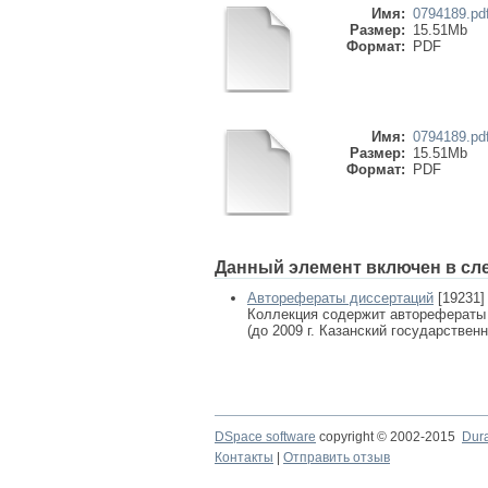
Имя:
0794189.pd
Размер:
15.51Mb
Формат:
PDF
Имя:
0794189.pd
Размер:
15.51Mb
Формат:
PDF
Данный элемент включен в сл
Авторефераты диссертаций
[19231]
Коллекция содержит авторефераты
(до 2009 г. Казанский государствен
DSpace software
copyright © 2002-2015
Dur
Контакты
|
Отправить отзыв