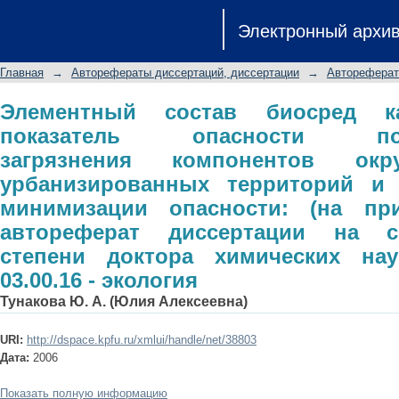
Элементный состав биосред как
Электронный архи
полиметаллического загрязне
урбанизированных территорий и ре
Главная
→
Авторефераты диссертаций, диссертации
→
Автореферат
(на примере г. Казани): автореф
степени доктора химических наук: сп
Элементный состав биосред к
показатель опасности поли
загрязнения компонентов ок
урбанизированных территорий и
минимизации опасности: (на при
автореферат диссертации на с
степени доктора химических нау
03.00.16 - экология
Тунакова Ю. А. (Юлия Алексеевна)
URI:
http://dspace.kpfu.ru/xmlui/handle/net/38803
Дата:
2006
Показать полную информацию