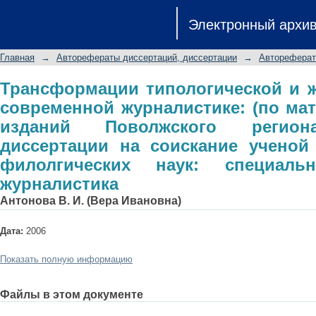
Трансформации типологической
Электронный архи
журналистике: (по материалам пе
автореферат диссертации на с
Главная
→
Авторефераты диссертаций, диссертации
→
Автореферат
филолгических наук: специальность 
Трансформации типологической и 
современной журналистике: (по ма
изданий Поволжского региона
диссертации на соискание ученой
филолгических наук: специальн
журналистика
Антонова В. И. (Вера Ивановна)
Дата:
2006
Показать полную информацию
Файлы в этом документе