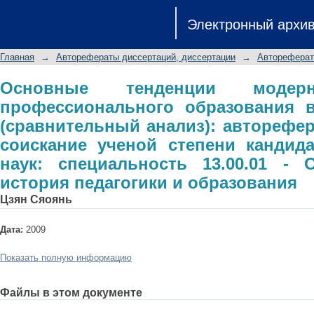
Основные тенденции модерни
Электронный архи
образования в Китае и России: 
диссертации на соискание ученой с
Главная
→
Авторефераты диссертаций, диссертации
→
Автореферат
специальность 13.00.01 - Обща
образования
Основные тенденции модерн
профессионального образования в
(сравнительный анализ): авторефер
соискание ученой степени кандида
наук: специальность 13.00.01 - 
история педагогики и образования
Цзян Сяоянь
Дата:
2009
Показать полную информацию
Файлы в этом документе