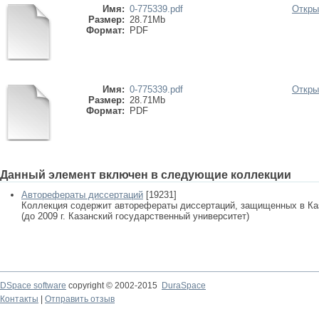
Имя:
0-775339.pdf
Откры
Размер:
28.71Mb
Формат:
PDF
Имя:
0-775339.pdf
Откры
Размер:
28.71Mb
Формат:
PDF
Данный элемент включен в следующие коллекции
Авторефераты диссертаций
[19231]
Коллекция содержит авторефераты диссертаций, защищенных в К
(до 2009 г. Казанский государственный университет)
DSpace software
copyright © 2002-2015
DuraSpace
Контакты
|
Отправить отзыв