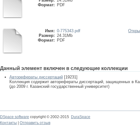
Размер:
24.31Mb
Формат:
PDF
Имя:
0-775343.pdf
Откры
Размер:
24.31Mb
Формат:
PDF
Данный элемент включен в следующие коллекции
Авторефераты диссертаций
[19231]
Коллекция содержит авторефераты диссертаций, защищенных в К
(до 2009 г. Казанский государственный университет)
DSpace software
copyright © 2002-2015
DuraSpace
Контакты
|
Отправить отзыв