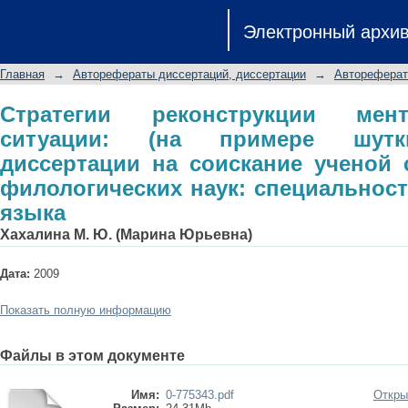
Стратегии реконструкции ментально
Электронный архи
автореферат диссертации на с
филологических наук: специальность
Главная
→
Авторефераты диссертаций, диссертации
→
Автореферат
Стратегии реконструкции мен
ситуации: (на примере шутки
диссертации на соискание ученой 
филологических наук: специальность
языка
Хахалина М. Ю. (Марина Юрьевна)
Дата:
2009
Показать полную информацию
Файлы в этом документе
Имя:
0-775343.pdf
Откры