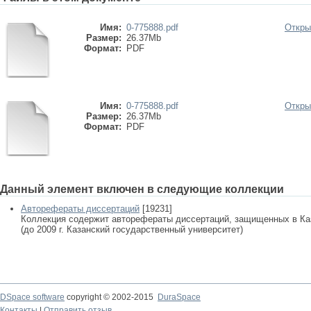
Имя:
0-775888.pdf
Откры
Размер:
26.37Mb
Формат:
PDF
Имя:
0-775888.pdf
Откры
Размер:
26.37Mb
Формат:
PDF
Данный элемент включен в следующие коллекции
Авторефераты диссертаций
[19231]
Коллекция содержит авторефераты диссертаций, защищенных в К
(до 2009 г. Казанский государственный университет)
DSpace software
copyright © 2002-2015
DuraSpace
Контакты
|
Отправить отзыв