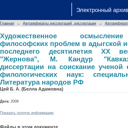
Художественное осмысление нравст
Электронный архи
исторической прозе последнего дес
М. Кандур "Кавказ"): автореферат 
Главная
→
Авторефераты диссертаций, диссертации
→
Автореферат
кандидата филологических наук: 
народов РФ
Художественное осмысление
философских проблем в адыгской и
последнего десятилетия XX в
"Жернова", М. Кандур "Кавказ
диссертации на соискание ученой 
филологических наук: специаль
Литература народов РФ
Цей Б. А. (Белла Адамовна)
Дата:
2009
Показать полную информацию
Файлы в этом документе