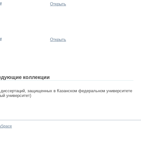
f
Открыть
f
Открыть
едующие коллекции
 диссертаций, защищенных в Казанском федеральном университете
ный университет)
aSpace