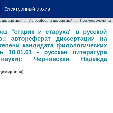
аз "старик и старуха" в русской 
Электронный архив
ертации на соискание ученой 
аук: специальность 10.01.01 - р
, диссертации
→
Авторефераты диссертаций
→
Просмотр элемента
уки): Чернявская Надежда Владимир
аз "старик и старуха" в русской
.: автореферат диссертации на
тепени кандидата филологических
ь 10.01.01 - русская литература
 науки): Чернявская Надежда
адимировна)