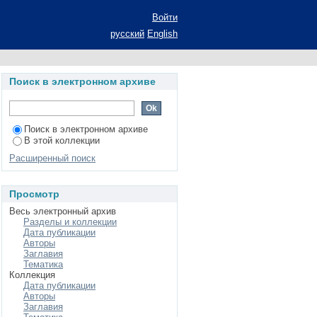
прозе XIX - XX вв.:
Войти
степени кандидата
русский
English
усская литература
овна
Поиск в электронном архиве
Поиск в электронном архиве
В этой коллекции
Расширенный поиск
Просмотр
Весь электронный архив
Разделы и коллекции
Дата публикации
Авторы
Заглавия
Тематика
Коллекция
Дата публикации
Авторы
Заглавия