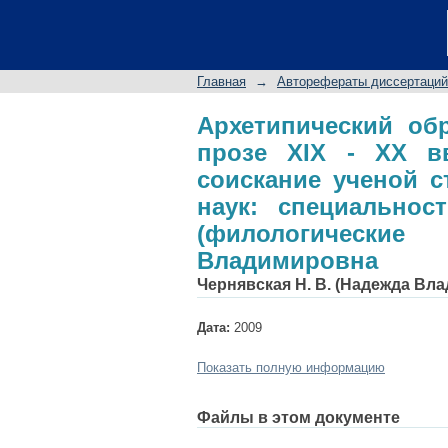
Архетипический обр
автореферат дисс
филологических н
Главная
→
Авторефераты диссертаций
(филологические на
Архетипический обр
прозе XIX - XX вв
соискание ученой с
наук: специальност
(филологические
Владимировна
Чернявская Н. В. (Надежда Вл
Дата:
2009
Показать полную информацию
Файлы в этом документе