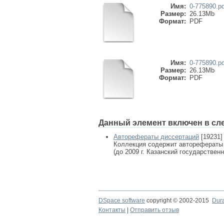
Имя:
0-775890.pd
Размер:
26.13Mb
Формат:
PDF
Имя:
0-775890.pd
Размер:
26.13Mb
Формат:
PDF
Данный элемент включен в сл
Авторефераты диссертаций
[19231]
Коллекция содержит авторефераты
(до 2009 г. Казанский государствен
DSpace software
copyright © 2002-2015
Dur
Контакты
|
Отправить отзыв