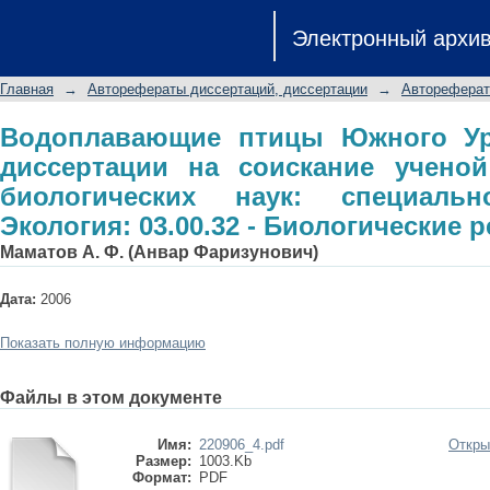
Водоплавающие птицы Южного У
Электронный архи
соискание ученой степени доктор
03.00.16 - Экология: 03.00.32 - Биол
Главная
→
Авторефераты диссертаций, диссертации
→
Автореферат
Водоплавающие птицы Южного Ур
диссертации на соискание ученой
биологических наук: специальн
Экология: 03.00.32 - Биологические 
Маматов А. Ф. (Анвар Фаризунович)
Дата:
2006
Показать полную информацию
Файлы в этом документе
Имя:
220906_4.pdf
Откры
Размер:
1003.Kb
Формат:
PDF