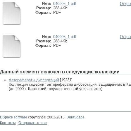
Имя:
040906_1.pdf
Откры
Размер:
288.4Kb
Формат:
PDF
Имя:
040906_1.pdf
Откры
Размер:
288.4Kb
Формат:
PDF
Данный элемент включен в следующие коллекции
Авторефераты диссертаций
[19231]
Коллекция содержит авторефераты диссертаций, защищенных в К
(до 2009 г. Казанский государственный университет)
DSpace software
copyright © 2002-2015
DuraSpace
Контакты
|
Отправить отзыв