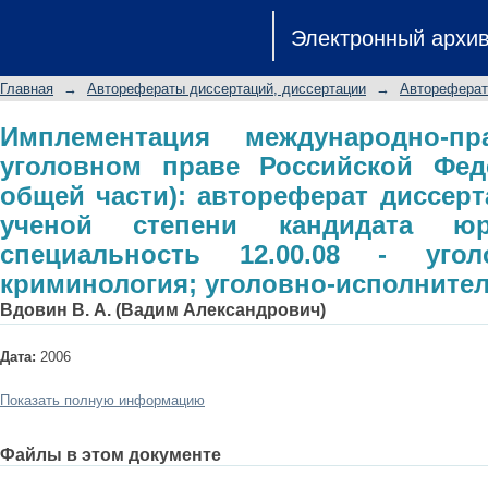
Имплементация международно-
Электронный архи
Российской Федерации: (вопросы об
соискание ученой степени кандид
Главная
→
Авторефераты диссертаций, диссертации
→
Автореферат
12.00.08 - уголовное право и крими
Имплементация международно-
уголовном праве Российской Фед
общей части): автореферат диссерт
ученой степени кандидата юр
специальность 12.00.08 - уг
криминология; уголовно-исполните
Вдовин В. А. (Вадим Александрович)
Дата:
2006
Показать полную информацию
Файлы в этом документе