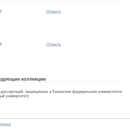
f
Открыть
f
Открыть
едующие коллекции
 диссертаций, защищенных в Казанском федеральном университете
ный университет)
aSpace