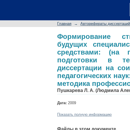
Формирование сти
олимпиадными
общепрофессионал
Главная
→
Авторефераты диссертаций
диссертации на сои
специальность 13.00
Формирование ст
будущих специали
средствами: (на 
подготовки в те
диссертации на сои
педагогических наук:
методика професси
Пушкарева Л. А. (Людмила Але
Дата:
2009
Показать полную информацию
Файлы в этом документе