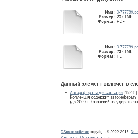
Имя:
0-777789.pd
Размер:
23.01Mb
Формат:
PDF
Имя:
0-777789.pd
Размер:
23.01Mb
Формат:
PDF
Данный элемент включен в сл
Авторефераты диссертаций
[19231]
Коллекция содержит авторефераты
(до 2009 г. Казанский государствен
DSpace software
copyright © 2002-2015
Dur
Контакты
|
Отправить отзыв