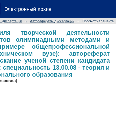
ля творческой деятельности буд
Электронный архив
 методами и средствами
ьной подготовки в техническом в
, диссертации
→
Авторефераты диссертаций
→
Просмотр элемента
скание ученой степени кандидата п
.08 - теория и методика профессион
иля творческой деятельности
стов олимпиадными методами и
примере общепрофессиональной
хническом вузе): автореферат
скание ученой степени кандидата
 специальность 13.00.08 - теория и
онального образования
ксеевна)