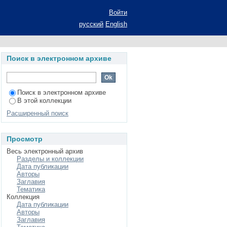
ущих специалистов
Войти
: (на примере
русский
English
узе): автореферат
едагогических наук:
Поиск в электронном архиве
ального образования
Поиск в электронном архиве
В этой коллекции
Расширенный поиск
Просмотр
Весь электронный архив
Разделы и коллекции
Дата публикации
Авторы
Заглавия
Тематика
Коллекция
Дата публикации
Авторы
Заглавия