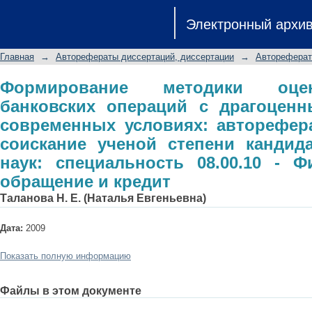
Формирование методики оценки
Электронный архи
драгоценными металлами в со
диссертации на соискание ученой 
Главная
→
Авторефераты диссертаций, диссертации
→
Автореферат
специальность 08.00.10 - Финансы, 
Формирование методики оце
банковских операций с драгоцен
современных условиях: авторефер
соискание ученой степени кандид
наук: специальность 08.00.10 - 
обращение и кредит
Таланова Н. Е. (Наталья Евгеньевна)
Дата:
2009
Показать полную информацию
Файлы в этом документе