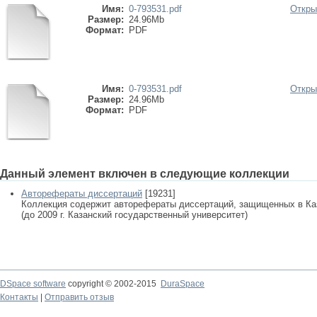
Имя:
0-793531.pdf
Откры
Размер:
24.96Mb
Формат:
PDF
Имя:
0-793531.pdf
Откры
Размер:
24.96Mb
Формат:
PDF
Данный элемент включен в следующие коллекции
Авторефераты диссертаций
[19231]
Коллекция содержит авторефераты диссертаций, защищенных в К
(до 2009 г. Казанский государственный университет)
DSpace software
copyright © 2002-2015
DuraSpace
Контакты
|
Отправить отзыв