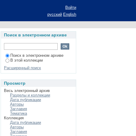
ерат диссертации на
Войти
наук: специальность
русский
English
ура США)
Поиск в электронном архиве
Поиск в электронном архиве
В этой коллекции
Расширенный поиск
Просмотр
Весь электронный архив
Разделы и коллекции
Дата публикации
Авторы
Заглавия
Тематика
Коллекция
Дата публикации
Авторы
Заглавия