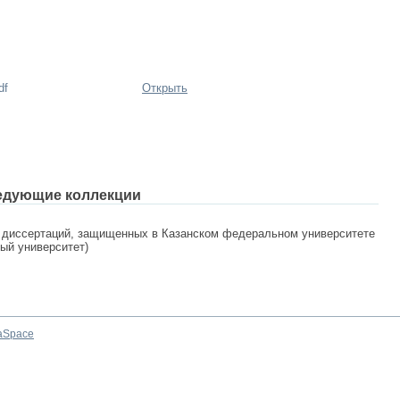
df
Открыть
едующие коллекции
 диссертаций, защищенных в Казанском федеральном университете
ный университет)
aSpace