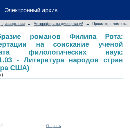
азие романов Филипа Рота: автореф
Электронный архив
тепени кандидата филологических 
ра народов стран зарубежья (литерат
, диссертации
→
Авторефераты диссертаций
→
Просмотр элемента
образие романов Филипа Рота:
сертации на соискание ученой
ата филологических наук:
1.03 - Литература народов стран
ура США)
а)
df
Открыть