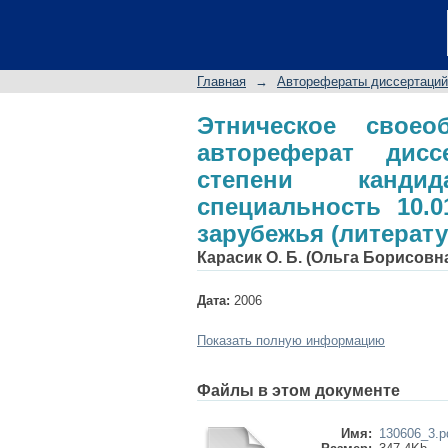
Этническое своеобр
соискание ученой с
10.01.03 - Литерату
Главная
→
Авторефераты диссертаций
Этническое свое
автореферат дис
степени кандид
специальность 10.0
зарубежья (литерат
Карасик О. Б. (Ольга Борисовн
Дата:
2006
Показать полную информацию
Файлы в этом документе
Имя:
130606_3.p