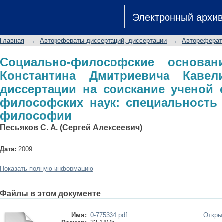
Социально-философские осно
Электронный архи
Дмитриевича Кавелина: авторефе
степени кандидата философских на
Главная
→
Авторефераты диссертаций, диссертации
→
Автореферат
философии
Социально-философские основан
Константина Дмитриевича Кавел
диссертации на соискание ученой 
философских наук: специальность 0
философии
Песьяков С. А. (Сергей Алексеевич)
Дата:
2009
Показать полную информацию
Файлы в этом документе
Имя:
0-775334.pdf
Откры