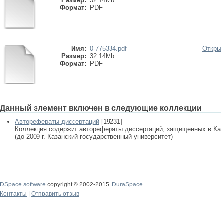
Размер:
32.14Mb
Формат:
PDF
Имя:
0-775334.pdf
Откры
Размер:
32.14Mb
Формат:
PDF
Данный элемент включен в следующие коллекции
Авторефераты диссертаций
[19231]
Коллекция содержит авторефераты диссертаций, защищенных в К
(до 2009 г. Казанский государственный университет)
DSpace software
copyright © 2002-2015
DuraSpace
Контакты
|
Отправить отзыв