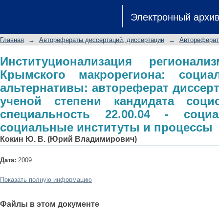
Институционализация регионализм
Электронный архи
социальные формы и альтернативы:
ученой степени кандидата социолог
Главная
→
Авторефераты диссертаций, диссертации
→
Автореферат
социальная структура, социальные 
Институционализация регионал
Крымского макрорегиона: соц
альтернативы: автореферат диссерт
ученой степени кандидата социо
специальность 22.00.04 - социа
социальные институты и процессы
Кокин Ю. В. (Юрий Владимирович)
Дата:
2009
Показать полную информацию
Файлы в этом документе