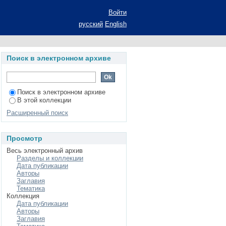
 Среднем Поволжье в
Войти
рат диссертации на
русский
English
аук: специальность
литической науки (по
Поиск в электронном архиве
Поиск в электронном архиве
В этой коллекции
Расширенный поиск
Просмотр
Весь электронный архив
Разделы и коллекции
Дата публикации
Авторы
Заглавия
Тематика
Коллекция
Дата публикации
Авторы
Заглавия