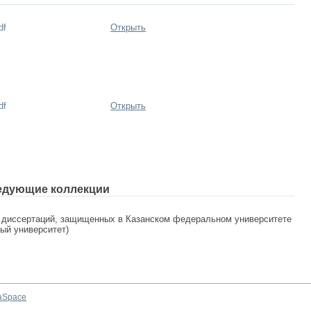
df
Открыть
df
Открыть
едующие коллекции
 диссертаций, защищенных в Казанском федеральном университете
ный университет)
aSpace