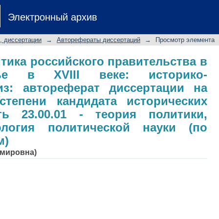
тика российского правительства в
Электронный архив
ико-политический анализ: авторефе
степени кандидата исторических н
, диссертации
→
Авторефераты диссертаций
→
Просмотр элемента
олитики, история и методология по
м)
тика российского правительства в
ье в XVIII веке: историко-
из: автореферат диссертации на
степени кандидата исторических
ть 23.00.01 - теория политики,
логия политической науки (по
м)
имировна)