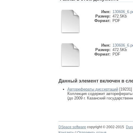
Имя:
130606_6.p
Размер:
472.5Kb
Формат:
PDF
Имя:
130606_6.p
Размер:
472.5Kb
Формат:
PDF
Данный элемент включен в сл
Авторефераты диссертаций
[19231]
Коллекция содержит авторефераты
(до 2009 г. Казанский государствен
DSpace software
copyright © 2002-2015
Dur
Контакты
|
Отправить отзыв