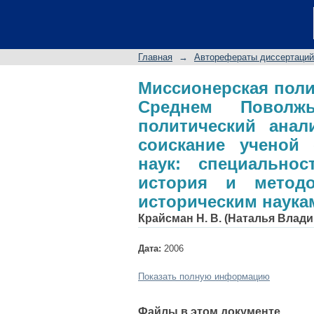
Миссионерская поли
XVIII веке: истор
соискание ученой 
Главная
→
Авторефераты диссертаций
23.00.01 - теория п
историческим наука
Миссионерская поли
Среднем Поволж
политический анал
соискание ученой 
наук: специальнос
история и методо
историческим наука
Крайсман Н. В. (Наталья Влад
Дата:
2006
Показать полную информацию
Файлы в этом документе