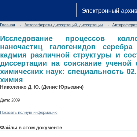
Исследование процессов коллоид
Электронный архи
серебра и халькогенидов кадм
автореферат диссертации на с
Главная
→
Авторефераты диссертаций, диссертации
→
Автореферат
химических наук: специальность 02.
Исследование процессов колл
наночастиц галогенидов серебра
кадмия различной структуры и сос
диссертации на соискание ученой 
химических наук: специальность 02.
химия
Николенко Д. Ю. (Денис Юрьевич)
Дата:
2009
Показать полную информацию
Файлы в этом документе