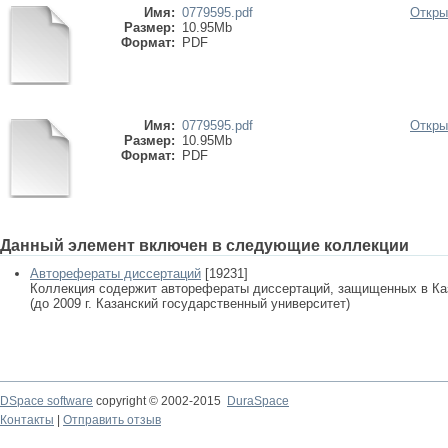
Имя:
0779595.pdf
Откры
Размер:
10.95Mb
Формат:
PDF
Имя:
0779595.pdf
Откры
Размер:
10.95Mb
Формат:
PDF
Данный элемент включен в следующие коллекции
Авторефераты диссертаций
[19231]
Коллекция содержит авторефераты диссертаций, защищенных в К
(до 2009 г. Казанский государственный университет)
DSpace software
copyright © 2002-2015
DuraSpace
Контакты
|
Отправить отзыв