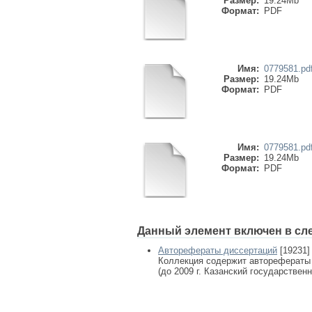
Размер:
19.24Mb
Формат:
PDF
Имя:
0779581.pd
Размер:
19.24Mb
Формат:
PDF
Имя:
0779581.pd
Размер:
19.24Mb
Формат:
PDF
Данный элемент включен в сл
Авторефераты диссертаций
[19231]
Коллекция содержит авторефераты
(до 2009 г. Казанский государствен