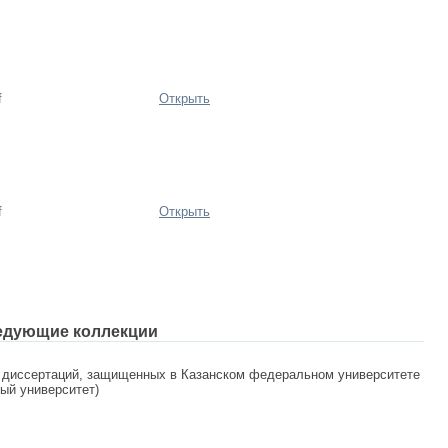
f
Открыть
f
Открыть
едующие коллекции
 диссертаций, защищенных в Казанском федеральном университете
ный университет)