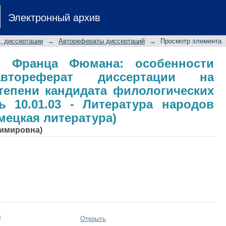
е Франца Фюмана: особенност
Электронный архив
ертации на соискание ученой 
к: специальность 10.01.03 - Литер
, диссертации
→
Авторефераты диссертаций
→
Просмотр элемента
 литература)
е Франца Фюмана: особенности
автореферат диссертации на
тепени кандидата филологических
ь 10.01.03 - Литература народов
мецкая литература)
димировна)
f
Открыть