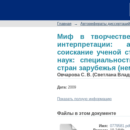
Миф в творчеств
автореферат дисс
филологических нау
Главная
→
Авторефераты диссертаций
зарубежья (немецкая
Миф в творчеств
интерпретации: 
соискание ученой с
наук: специальност
стран зарубежья (не
Овчарова С. В. (Светлана Вла
Дата:
2009
Показать полную информацию
Файлы в этом документе
Имя:
0779581.pd