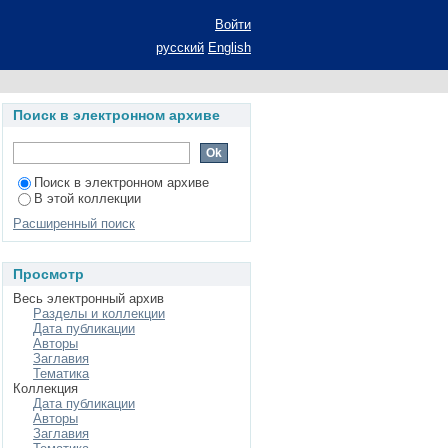
и интерпретации:
Войти
степени кандидата
русский
English
атура народов стран
Поиск в электронном архиве
Поиск в электронном архиве
В этой коллекции
Расширенный поиск
Просмотр
Весь электронный архив
Разделы и коллекции
Дата публикации
Авторы
Заглавия
Тематика
Коллекция
Дата публикации
Авторы
Заглавия