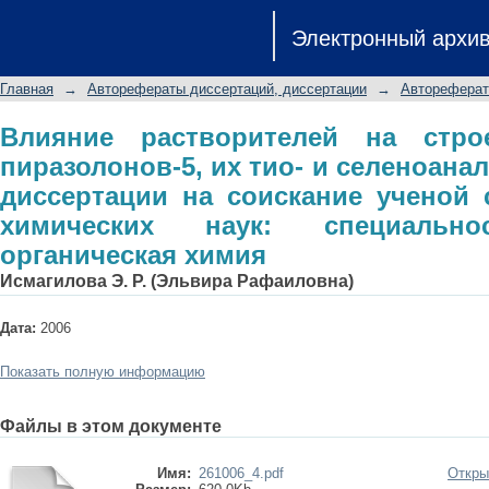
Влияние растворителей на строени
Электронный архи
селеноаналогов: автореферат дис
кандидата химических наук: специаль
Главная
→
Авторефераты диссертаций, диссертации
→
Автореферат
Влияние растворителей на стро
пиразолонов-5, их тио- и селеноана
диссертации на соискание ученой 
химических наук: специально
органическая химия
Исмагилова Э. Р. (Эльвира Рафаиловна)
Дата:
2006
Показать полную информацию
Файлы в этом документе
Имя:
261006_4.pdf
Откры