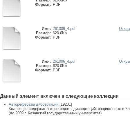
Размер:
620.0Kb
Формат:
PDF
Имя:
261006_4.pdf
Откры
Размер:
620.0Kb
Формат:
PDF
Имя:
261006_4.pdf
Откры
Размер:
620.0Kb
Формат:
PDF
Данный элемент включен в следующие коллекции
Авторефераты диссертаций
[19231]
Коллекция содержит авторефераты диссертаций, защищенных в К
(до 2009 г. Казанский государственный университет)