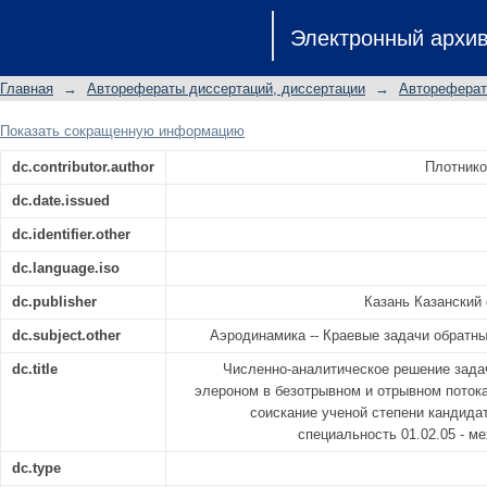
Численно-аналитическое решение
Электронный архи
элероном в безотрывном и отрывно
соискание ученой степени канд
Главная
→
Авторефераты диссертаций, диссертации
→
Автореферат
специальность 01.02.05 - механика ж
Показать сокращенную информацию
dc.contributor.author
Плотнико
dc.date.issued
dc.identifier.other
dc.language.iso
dc.publisher
Казань Казанский
dc.subject.other
Аэродинамика -- Краевые задачи обратн
dc.title
Численно-аналитическое решение зада
элероном в безотрывном и отрывном потока
соискание ученой степени кандида
специальность 01.02.05 - м
dc.type