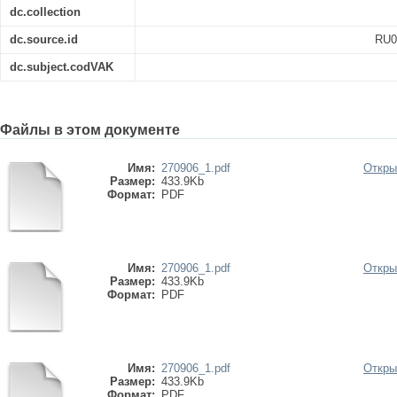
dc.collection
dc.source.id
RU0
dc.subject.codVAK
Файлы в этом документе
Имя:
270906_1.pdf
Откры
Размер:
433.9Kb
Формат:
PDF
Имя:
270906_1.pdf
Откры
Размер:
433.9Kb
Формат:
PDF
Имя:
270906_1.pdf
Откры
Размер:
433.9Kb
Формат:
PDF