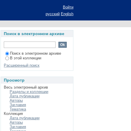
 к бюджетированию,
Войти
тации на соискание
русский
English
альность 08.00.10 -
Поиск в электронном архиве
Поиск в электронном архиве
В этой коллекции
Расширенный поиск
Просмотр
Весь электронный архив
Разделы и коллекции
Дата публикации
Авторы
Заглавия
Тематика
Коллекция
Дата публикации
Авторы
Заглавия