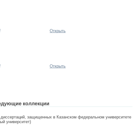
f
Открыть
f
Открыть
едующие коллекции
 диссертаций, защищенных в Казанском федеральном университете
ный университет)