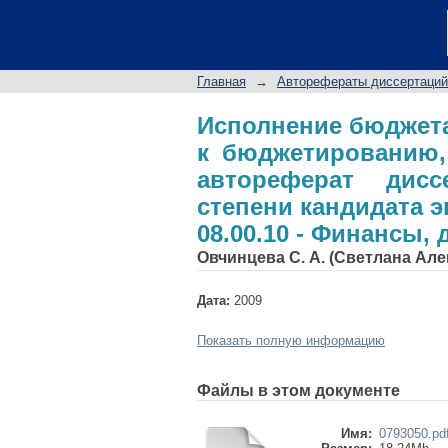
Исполнение бюджет
ориентированному 
ученой степени кан
Главная
→
Авторефераты диссертаций
Финансы, денежное 
Исполнение бюджета
к бюджетированию,
автореферат дис
степени кандидата 
08.00.10 - Финансы,
Овчинцева С. А. (Светлана Ал
Дата:
2009
Показать полную информацию
Файлы в этом документе
Имя:
0793050.pd