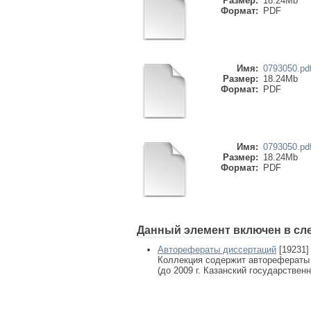
Размер:
18.24Mb
Формат:
PDF
Имя:
0793050.pd
Размер:
18.24Mb
Формат:
PDF
Имя:
0793050.pd
Размер:
18.24Mb
Формат:
PDF
Данный элемент включен в сл
Авторефераты диссертаций
[19231]
Коллекция содержит авторефераты
(до 2009 г. Казанский государствен