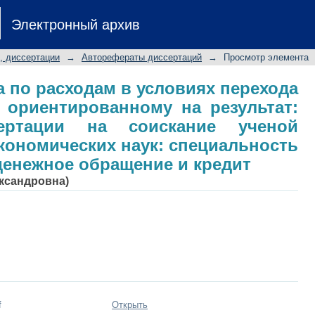
а по расходам в условиях перехода
Электронный архив
на результат: автореферат диссер
дидата экономических наук: специ
, диссертации
→
Авторефераты диссертаций
→
Просмотр элемента
обращение и кредит
 по расходам в условиях перехода
 ориентированному на результат:
сертации на соискание ученой
экономических наук: специальность
 денежное обращение и кредит
ександровна)
f
Открыть