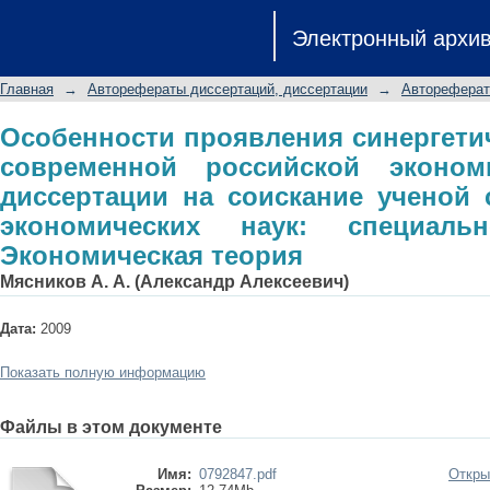
Особенности проявления синер
Электронный архи
российской экономике: авторефе
степени кандидата экономическ
Главная
→
Авторефераты диссертаций, диссертации
→
Автореферат
Экономическая теория
Особенности проявления синергети
современной российской эконом
диссертации на соискание ученой 
экономических наук: специальн
Экономическая теория
Мясников А. А. (Александр Алексеевич)
Дата:
2009
Показать полную информацию
Файлы в этом документе
Имя:
0792847.pdf
Откры