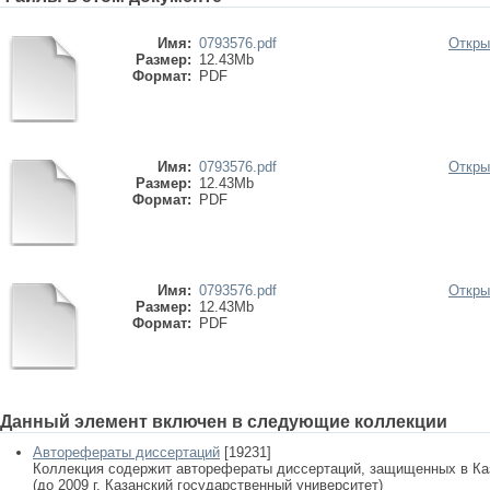
Имя:
0793576.pdf
Откры
Размер:
12.43Mb
Формат:
PDF
Имя:
0793576.pdf
Откры
Размер:
12.43Mb
Формат:
PDF
Имя:
0793576.pdf
Откры
Размер:
12.43Mb
Формат:
PDF
Данный элемент включен в следующие коллекции
Авторефераты диссертаций
[19231]
Коллекция содержит авторефераты диссертаций, защищенных в К
(до 2009 г. Казанский государственный университет)