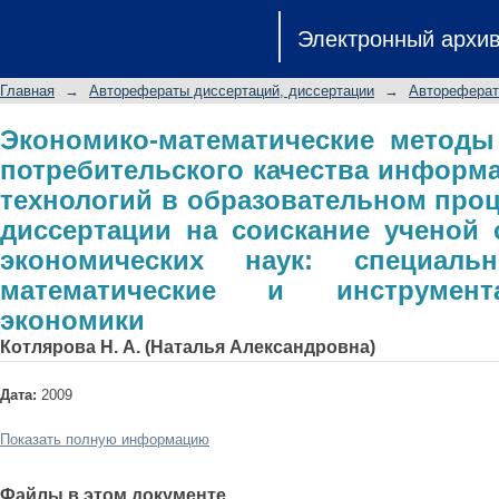
Экономико-математические метод
Электронный архи
качества информационных сист
процессе: автореферат диссертации
Главная
→
Авторефераты диссертаций, диссертации
→
Автореферат
экономических наук: специаль
инструментальные методы экономи
Экономико-математические методы
потребительского качества информ
технологий в образовательном проц
диссертации на соискание ученой 
экономических наук: специальн
математические и инструмен
экономики
Котлярова Н. А. (Наталья Александровна)
Дата:
2009
Показать полную информацию
Файлы в этом документе