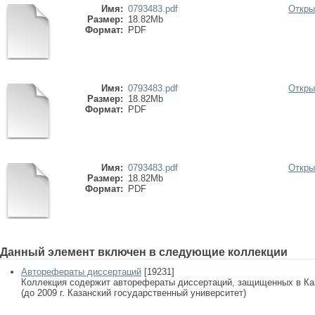
Имя:
0793483.pdf
Откры
Размер:
18.82Mb
Формат:
PDF
Имя:
0793483.pdf
Откры
Размер:
18.82Mb
Формат:
PDF
Имя:
0793483.pdf
Откры
Размер:
18.82Mb
Формат:
PDF
Данный элемент включен в следующие коллекции
Авторефераты диссертаций
[19231]
Коллекция содержит авторефераты диссертаций, защищенных в К
(до 2009 г. Казанский государственный университет)