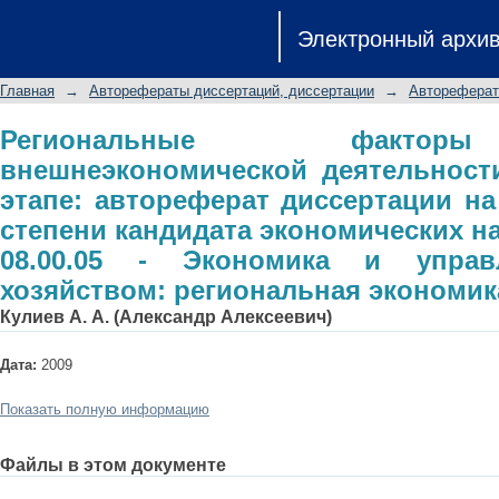
Региональные факторы развития 
Электронный архи
современном этапе: автореферат ди
кандидата экономических наук: с
Главная
→
Авторефераты диссертаций, диссертации
→
Автореферат
управление народным хозяйством: 
Региональные фактор
внешнеэкономической деятельност
этапе: автореферат диссертации на
степени кандидата экономических н
08.00.05 - Экономика и упра
хозяйством: региональная экономик
Кулиев А. А. (Александр Алексеевич)
Дата:
2009
Показать полную информацию
Файлы в этом документе