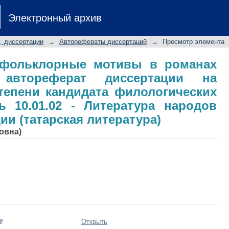
 фольклорные мотивы в романа
Электронный архив
ертации на соискание ученой 
аук: специальность 10.01.02 - Л
, диссертации
→
Авторефераты диссертаций
→
Просмотр элемента
и (татарская литература)
 фольклорные мотивы в романах
 автореферат диссертации на
тепени кандидата филологических
ь 10.01.02 - Литература народов
и (татарская литература)
ловна)
f
Открыть