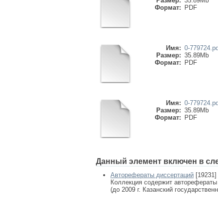
Размер:
35.89Mb
Формат:
PDF
Имя:
0-779724.pd
Размер:
35.89Mb
Формат:
PDF
Имя:
0-779724.pd
Размер:
35.89Mb
Формат:
PDF
Данный элемент включен в сл
Авторефераты диссертаций
[19231]
Коллекция содержит авторефераты
(до 2009 г. Казанский государствен