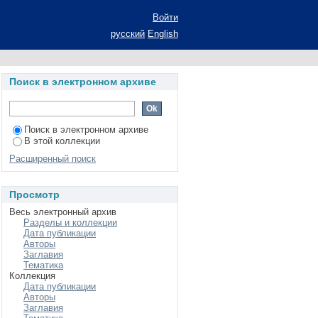
х Якуба Занкиева:
Войти
степени кандидата
русский
English
итература народов
Поиск в электронном архиве
Поиск в электронном архиве
В этой коллекции
Расширенный поиск
Просмотр
Весь электронный архив
Разделы и коллекции
Дата публикации
Авторы
Заглавия
Тематика
Коллекция
Дата публикации
Авторы
Заглавия