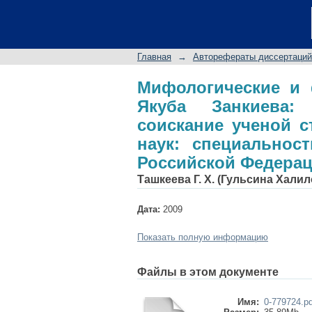
Мифологические и
автореферат дисс
филологических н
Главная
→
Авторефераты диссертаций
Российской Федераци
Мифологические и
Якуба Занкиева:
соискание ученой с
наук: специальност
Российской Федераци
Ташкеева Г. Х. (Гульсина Хали
Дата:
2009
Показать полную информацию
Файлы в этом документе
Имя:
0-779724.pd