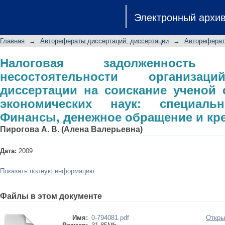
Налоговая задолженность в усло
Электронный архи
автореферат диссертации на с
экономических наук: специальность
Главная
→
Авторефераты диссертаций, диссертации
→
Автореферат
и кредит
Налоговая задолженност
несостоятельности организац
диссертации на соискание ученой 
экономических наук: специальн
Финансы, денежное обращение и кр
Пирогова А. В. (Алена Валерьевна)
Дата:
2009
Показать полную информацию
Файлы в этом документе
Имя:
0-794081.pdf
Откры