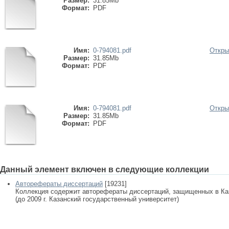
Размер:
31.85Mb
Формат:
PDF
Имя:
0-794081.pdf
Откры
Размер:
31.85Mb
Формат:
PDF
Имя:
0-794081.pdf
Откры
Размер:
31.85Mb
Формат:
PDF
Данный элемент включен в следующие коллекции
Авторефераты диссертаций
[19231]
Коллекция содержит авторефераты диссертаций, защищенных в К
(до 2009 г. Казанский государственный университет)