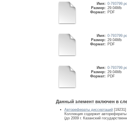
Имя:
0-793799.pd
Размер:
29.04Mb
Формат:
PDF
Имя:
0-793799.pd
Размер:
29.04Mb
Формат:
PDF
Имя:
0-793799.pd
Размер:
29.04Mb
Формат:
PDF
Данный элемент включен в сл
Авторефераты диссертаций
[19231]
Коллекция содержит авторефераты
(до 2009 г. Казанский государствен