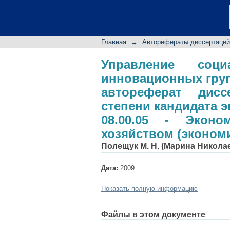
Управление социа
угледобывающего п
ученой степени кан
Главная
→
Авторефераты диссертаций
Экономика и управл
Управление соци
инновационных гру
автореферат дис
степени кандидата 
08.00.05 - Экон
хозяйством (экономи
Полещук М. Н. (Марина Никола
Дата:
2009
Показать полную информацию
Файлы в этом документе