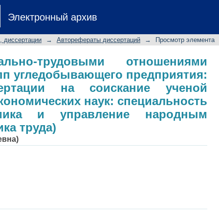
льно-трудовыми отношениями ин
Электронный архив
редприятия: автореферат диссер
дидата экономических наук: специ
, диссертации
→
Авторефераты диссертаций
→
Просмотр элемента
ение народным хозяйством (экономи
ально-трудовыми отношениями
пп угледобывающего предприятия:
сертации на соискание ученой
экономических наук: специальность
омика и управление народным
ка труда)
евна)