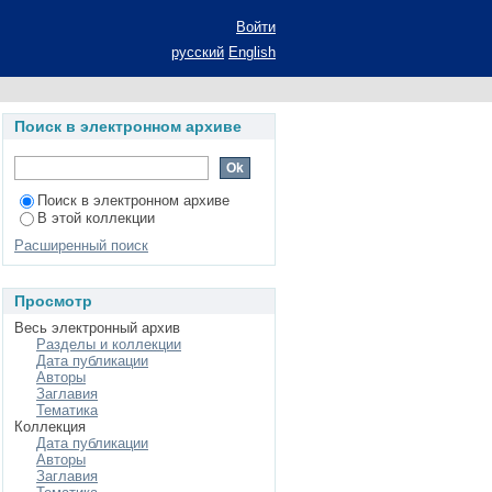
новационных групп
Войти
тации на соискание
русский
English
альность 08.00.05 -
ка труда)
Поиск в электронном архиве
Поиск в электронном архиве
В этой коллекции
Расширенный поиск
Просмотр
Весь электронный архив
Разделы и коллекции
Дата публикации
Авторы
Заглавия
Тематика
Коллекция
Дата публикации
Авторы
Заглавия