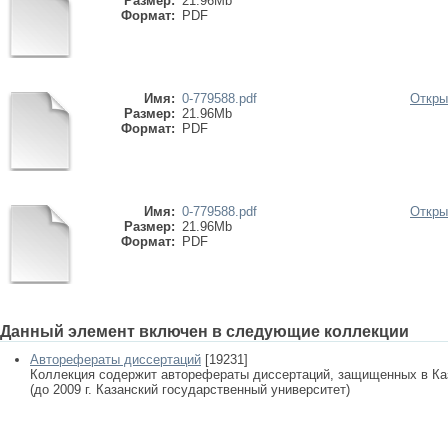
Размер:
21.96Mb
Формат:
PDF
Имя:
0-779588.pdf
Откры
Размер:
21.96Mb
Формат:
PDF
Имя:
0-779588.pdf
Откры
Размер:
21.96Mb
Формат:
PDF
Данный элемент включен в следующие коллекции
Авторефераты диссертаций
[19231]
Коллекция содержит авторефераты диссертаций, защищенных в К
(до 2009 г. Казанский государственный университет)