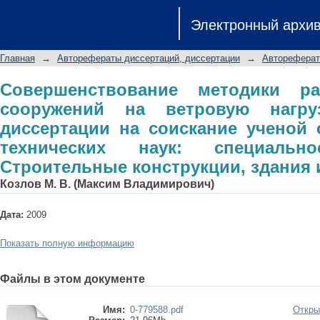
Совершенствование методики расч
Электронный архи
нагрузку: автореферат диссертации
технических наук: специальность 
Главная
→
Авторефераты диссертаций, диссертации
→
Автореферат
здания и сооружения
Совершенствование методики ра
сооружений на ветровую нагруз
диссертации на соискание ученой 
технических наук: специальн
Строительные конструкции, здания 
Козлов М. В. (Максим Владимирович)
Дата:
2009
Показать полную информацию
Файлы в этом документе
Имя:
0-779588.pdf
Откры