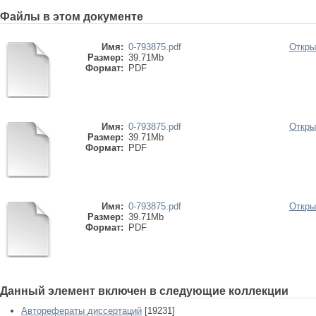
Файлы в этом документе
Имя:
0-793875.pdf
Откры
Размер:
39.71Mb
Формат:
PDF
Имя:
0-793875.pdf
Откры
Размер:
39.71Mb
Формат:
PDF
Имя:
0-793875.pdf
Откры
Размер:
39.71Mb
Формат:
PDF
Данный элемент включен в следующие коллекции
Авторефераты диссертаций
[19231]