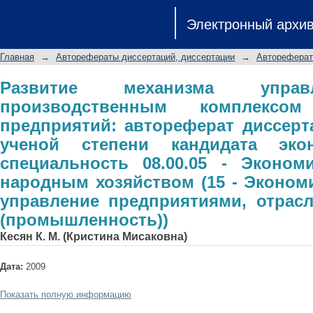
Развитие механизма управления 
Электронный архи
промышленных предприятий: авт
ученой степени кандидата экономи
Главная
→
Авторефераты диссертаций, диссертации
→
Автореферат
Экономика и управление народным х
и управление предприятиями, отра
Развитие механизма управ
производственным комплексо
предприятий: автореферат диссерт
ученой степени кандидата экон
специальность 08.00.05 - Эконом
народным хозяйством (15 - Экономи
управление предприятиями, отрас
(промышленность))
Кесян К. М. (Кристина Мисаковна)
Дата:
2009
Показать полную информацию