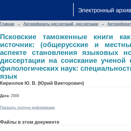
Псковские таможенные книги как ли
Электронный архи
местные особенности в аспекте ст
диссертации на соискание ученой с
Главная
→
Авторефераты диссертаций, диссертации
→
Автореферат
специальность 10.02.01 - русский яз
Псковские таможенные книги как
источник: (общерусские и местн
аспекте становления языковых но
диссертации на соискание ученой 
филологических наук: специальность 
язык
Кириллов Ю. В. (Юрий Викторович)
Дата:
2009
Показать полную информацию
Файлы в этом документе