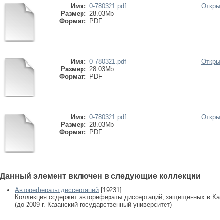
Имя:
0-780321.pdf
Откры
Размер:
28.03Mb
Формат:
PDF
Имя:
0-780321.pdf
Откры
Размер:
28.03Mb
Формат:
PDF
Имя:
0-780321.pdf
Откры
Размер:
28.03Mb
Формат:
PDF
Данный элемент включен в следующие коллекции
Авторефераты диссертаций
[19231]
Коллекция содержит авторефераты диссертаций, защищенных в К
(до 2009 г. Казанский государственный университет)