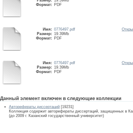
Размер:
19.39Mb
Формат:
PDF
Имя:
0776497.pdf
Откры
Размер:
19.39Mb
Формат:
PDF
Имя:
0776497.pdf
Откры
Размер:
19.39Mb
Формат:
PDF
Данный элемент включен в следующие коллекции
Авторефераты диссертаций
[19231]
Коллекция содержит авторефераты диссертаций, защищенных в К
(до 2009 г. Казанский государственный университет)