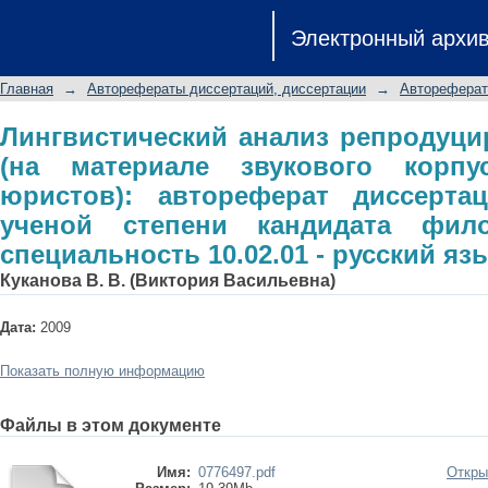
Лингвистический анализ репрод
Электронный архи
звукового корпуса русской речи 
соискание ученой степени кандида
Главная
→
Авторефераты диссертаций, диссертации
→
Автореферат
10.02.01 - русский язык
Лингвистический анализ репродуци
(на материале звукового корпу
юристов): автореферат диссерта
ученой степени кандидата фило
специальность 10.02.01 - русский яз
Куканова В. В. (Виктория Васильевна)
Дата:
2009
Показать полную информацию
Файлы в этом документе
Имя:
0776497.pdf
Откры