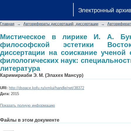
Мистическое в лирике И. А. Буни
Электронный архи
Востока: автореферат диссертации 
филологических наук: специальность 
Главная
→
Авторефераты диссертаций, диссертации
→
Автореферат
Мистическое в лирике И. А. Бу
философской эстетики Восток
диссертации на соискание ученой 
филологических наук: специальность 
литература
Каримириаби Э. М. (Элахех Мансур)
URI:
http://dspace.kpfu.ru/xmlui/handle/net/38372
Дата:
2015
Показать полную информацию
Файлы в этом документе