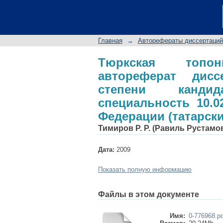
Тюркская топоним
соискание ученой с
10.02.02 - Языки на
Главная
→
Авторефераты диссертаций
Тюркская топо
автореферат дис
степени кандид
специальность 10.0
Федерации (татарски
Тимиров Р. Р. (Равиль Рустамо
Дата:
2009
Показать полную информацию
Файлы в этом документе
Имя:
0-776968.pd