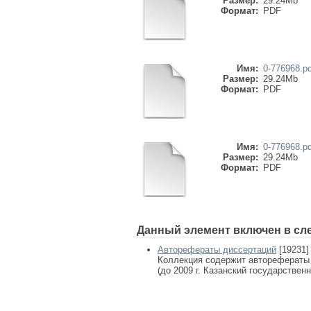
Размер:
29.24Mb
Формат:
PDF
Имя:
0-776968.pd
Размер:
29.24Mb
Формат:
PDF
Имя:
0-776968.pd
Размер:
29.24Mb
Формат:
PDF
Данный элемент включен в сл
Авторефераты диссертаций
[19231]
Коллекция содержит авторефераты
(до 2009 г. Казанский государствен