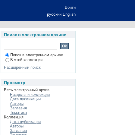
ат диссертации на
Войти
наук: специальность
русский
English
ий язык)
Поиск в электронном архиве
Поиск в электронном архиве
В этой коллекции
Расширенный поиск
Просмотр
Весь электронный архив
Разделы и коллекции
Дата публикации
Авторы
Заглавия
Тематика
Коллекция
Дата публикации
Авторы
Заглавия