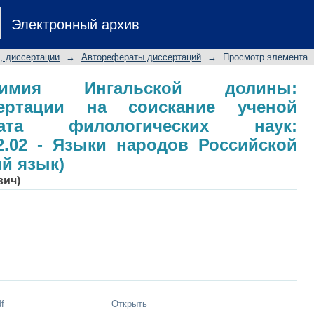
ия Ингальской долины: авторефер
Электронный архив
тепени кандидата филологических 
родов Российской Федерации (татарск
, диссертации
→
Авторефераты диссертаций
→
Просмотр элемента
нимия Ингальской долины:
сертации на соискание ученой
ата филологических наук:
2.02 - Языки народов Российской
й язык)
вич)
f
Открыть