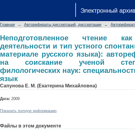
Неподготовленное чтение как вид
Электронный архи
спонтанного монолога: (на мате
диссертации на соискание ученой с
Главная
→
Авторефераты диссертаций, диссертации
→
Автореферат
специальность 10.02.01 - русский яз
Неподготовленное чтение к
деятельности и тип устного спонтан
материале русского языка): авторе
на соискание ученой степ
филологических наук: специальность 
язык
Сапунова Е. М. (Екатерина Михайловна)
Дата:
2009
Показать полную информацию
Файлы в этом документе