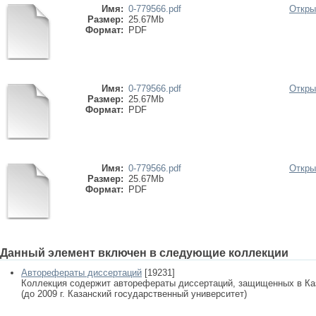
Имя:
0-779566.pdf
Откры
Размер:
25.67Mb
Формат:
PDF
Имя:
0-779566.pdf
Откры
Размер:
25.67Mb
Формат:
PDF
Имя:
0-779566.pdf
Откры
Размер:
25.67Mb
Формат:
PDF
Данный элемент включен в следующие коллекции
Авторефераты диссертаций
[19231]
Коллекция содержит авторефераты диссертаций, защищенных в К
(до 2009 г. Казанский государственный университет)